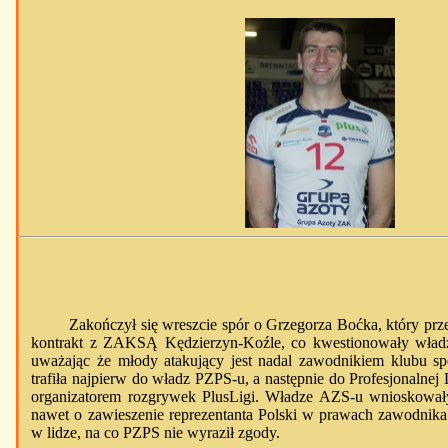
Zakończył się wreszcie spór o Grzegorza Boćka, który pr
kontrakt z ZAKSĄ Kędzierzyn-Koźle, co kwestionowały wła
uważając że młody atakujący jest nadal zawodnikiem klubu s
trafiła najpierw do władz PZPS-u, a następnie do Profesjonalnej L
organizatorem rozgrywek PlusLigi. Władze AZS-u wnioskow
nawet o zawieszenie reprezentanta Polski w prawach zawodnika
w lidze, na co PZPS nie wyraził zgody.