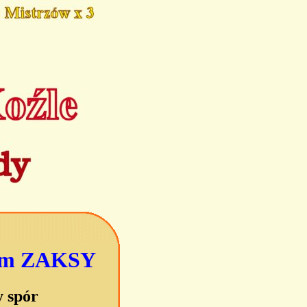
iem ZAKSY
y spór