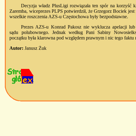
Decyzja władz PlusLigi rozwiązała ten spór na korzyść k
Zaremba, wiceprezes PLPS potwierdził, że Grzegorz Bociek je
wszelkie roszczenia AZS-u Częstochowa były bezpodstawne.
Prezes AZS-u Konrad Pakosz nie wyklucza apelacji lub
sądu polubownego. Jednak według Pani Sabiny Nowosielk
początku była klarowna pod względem prawnym i nic tego faktu n
Autor:
Janusz Żuk