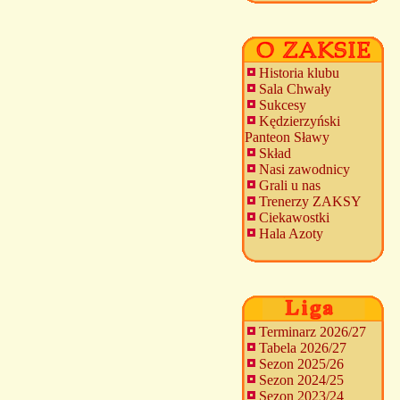
Historia klubu
Sala Chwały
Sukcesy
Kędzierzyński
Panteon Sławy
Skład
Nasi zawodnicy
Grali u nas
Trenerzy ZAKSY
Ciekawostki
Hala Azoty
Terminarz 2026/27
Tabela 2026/27
Sezon 2025/26
Sezon 2024/25
Sezon 2023/24