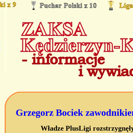
Grzegorz Bociek zawodnik
Władze PlusLigi rozstrzygnęł