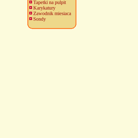
Tapetki na pulpit
Karykatury
Zawodnik miesiaca
Sondy