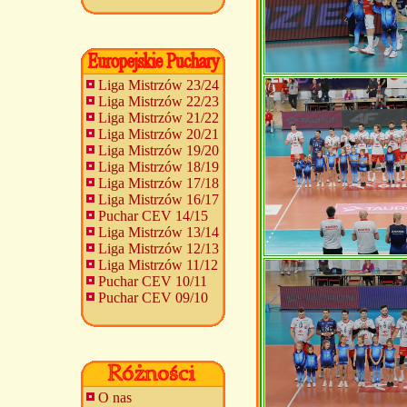
Liga Mistrzów 23/24
Liga Mistrzów 22/23
Liga Mistrzów 21/22
Liga Mistrzów 20/21
Liga Mistrzów 19/20
Liga Mistrzów 18/19
Liga Mistrzów 17/18
Liga Mistrzów 16/17
Puchar CEV 14/15
Liga Mistrzów 13/14
Liga Mistrzów 12/13
Liga Mistrzów 11/12
Puchar CEV 10/11
Puchar CEV 09/10
O nas