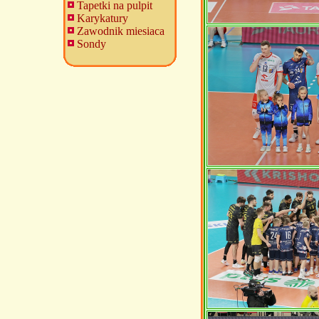
Tapetki na pulpit
Karykatury
Zawodnik miesiaca
Sondy