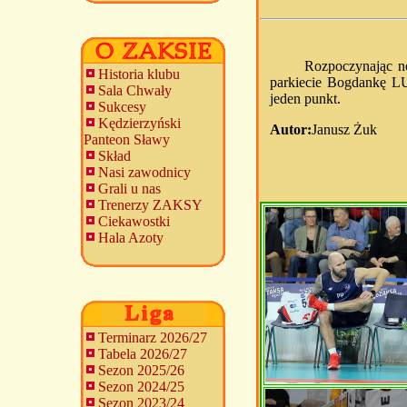
Rozpoczynając 
Historia klubu
parkiecie Bogdankę L
Sala Chwały
jeden punkt.
Sukcesy
Kędzierzyński
Autor:
Janusz Żuk
Panteon Sławy
Skład
Nasi zawodnicy
Grali u nas
Trenerzy ZAKSY
Ciekawostki
Hala Azoty
Terminarz 2026/27
Tabela 2026/27
Sezon 2025/26
Sezon 2024/25
Sezon 2023/24